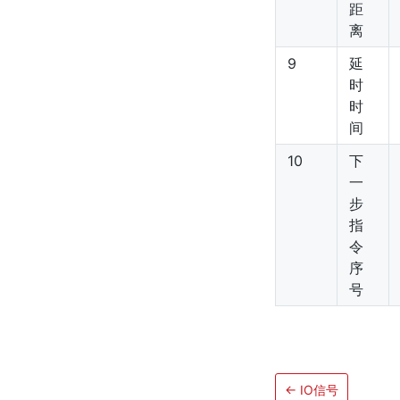
距
离
9
延
时
时
间
10
下
一
步
指
令
序
号
←
IO信号