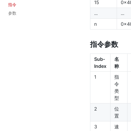
15
0x4
指令
...
...
参数
n
0x4
指令参数
Sub-
名
Index
称
1
指
令
类
型
2
位
置
3
速