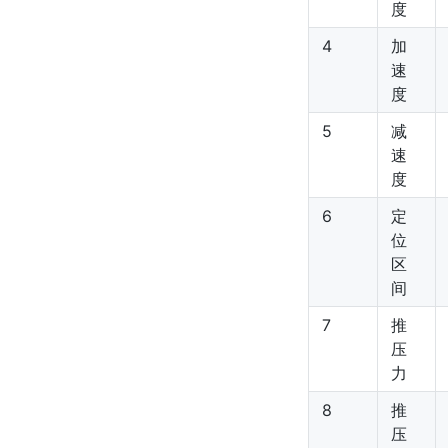
度
4
加
速
度
5
减
速
度
6
定
位
区
间
7
推
压
力
8
推
压